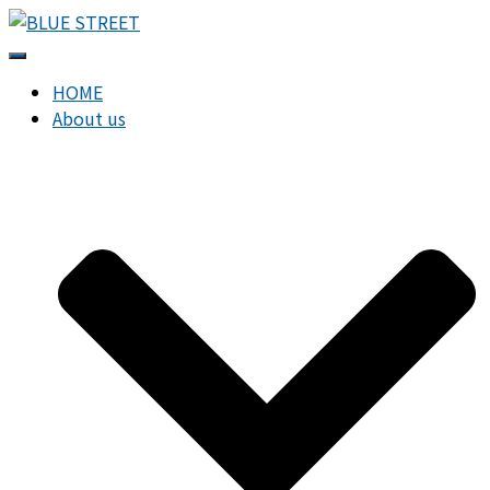
내
비
HOME
게
About us
이
션
토
글