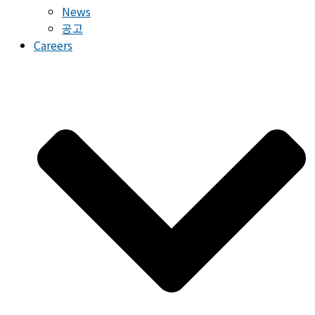
News
공고
Careers