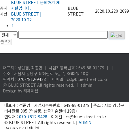
BLUE STREET 문의하기 게
공지
시판입니다.
BLUE
2020.10.22
0
2699
사항
BLUE STREET
|
STREET
2020.10.22
1
글쓰기
대표자 : 성민겸, 최종민 │ 사업자등록번호 : 649-88-01379
│
│
주소 : 서울시 강남구 테헤란로 5길 7, KG타워 10층
연락처 :
070-7812-9428
│ 이메일 : cs@blue-street.co.kr
ⓒ BLUE STREET All rights reserved. │
admin
Design by 티제이웹
대표자 : 성준경 | 사업자등록번호 : 649-88-01379 | 주소 : 서울 강남구
테헤란로 305 (역삼동, 한국기술센터 19층)
연락처 :
070-7812-9428
| 이메일 : cs@blue-street.co.kr
© BLUE STREET All rights reserved. |
ADMIN
Design by 티제이웹