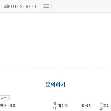
내
비
게
이
션
Contact us
토
글
문의하기
글쓰기
상
추
번호
제목
작성자
작성일
조회
태
천