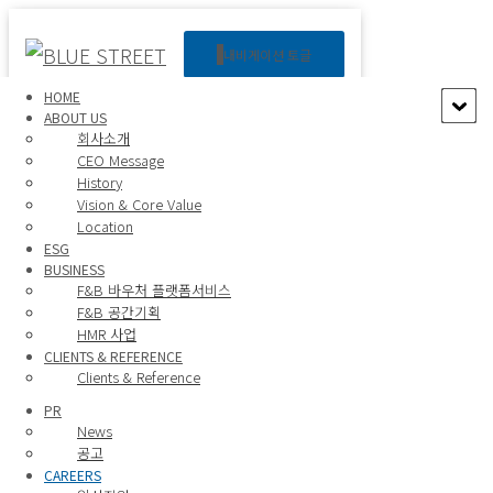
Careers
내비게이션 토글
입사지원
HOME
ABOUT US
회사소개
CEO Message
인사담당자
History
Vision & Core Value
Location
TEL. 02-539-9399
ESG
BUSINESS
FAX. 02-539-9335
F&B 바우처 플랫폼서비스
E-MAIL. mail@businessinsight.co.kr
F&B 공간기획
HMR 사업
채용대상
CLIENTS & REFERENCE
Clients & Reference
상시채용 및 정기채용은 당사의 채용 공고를 통해 확인하실 수 있습니다.
PR
News
창의적인 생각과 넘치는 의욕으로
공고
신입사원
블루스트리트의 미래를 열어갈 인
CAREERS
재를 채용합니다.