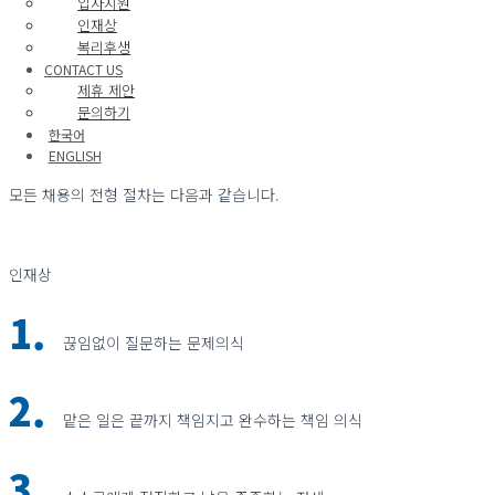
입사지원
인재상
복리후생
다년간의 산업경험을 바탕으로 충
CONTACT US
경력사원
분한 역량을 발휘할 우수한 컨설턴
제휴 제안
트를 채용합니다.
문의하기
한국어
전형절차
ENGLISH
모든 채용의 전형 절차는 다음과 같습니다.
인재상
1.
끊임없이 질문하는 문제의식
2.
맡은 일은 끝까지 책임지고 완수하는 책임 의식
3.