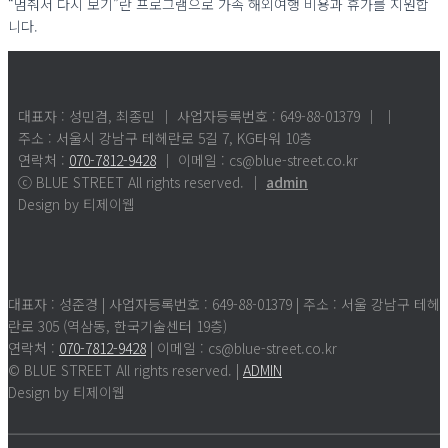
“멈춰서 다시 보기”란 프로그램으로 가족 해외여행 비용과 휴가를 지원합
니다.
대표자 : 성민겸, 최종민 │ 사업자등록번호 : 649-88-01379
│
│
주소 : 서울시 강남구 테헤란로 5길 7, KG타워 10층
연락처 :
070-7812-9428
│ 이메일 : cs@blue-street.co.kr
ⓒ BLUE STREET All rights reserved. │
admin
Design by 티제이웹
대표자 : 성준경 | 사업자등록번호 : 649-88-01379 | 주소 : 서울 강남구 테헤
란로 305 (역삼동, 한국기술센터 19층)
연락처 :
070-7812-9428
| 이메일 : cs@blue-street.co.kr
© BLUE STREET All rights reserved. |
ADMIN
Design by 티제이웹